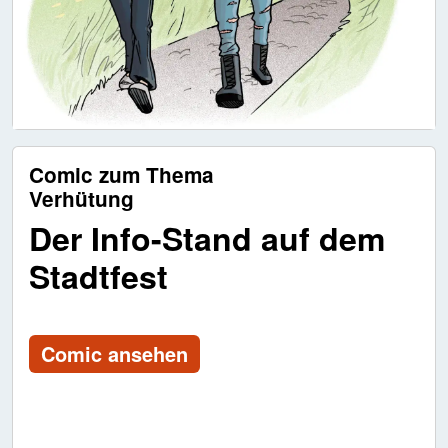
Comic zum Thema
Verhütung
Der Info-Stand auf dem
Stadtfest
Comic ansehen