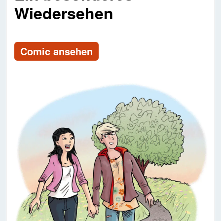
Wiedersehen
Comic ansehen