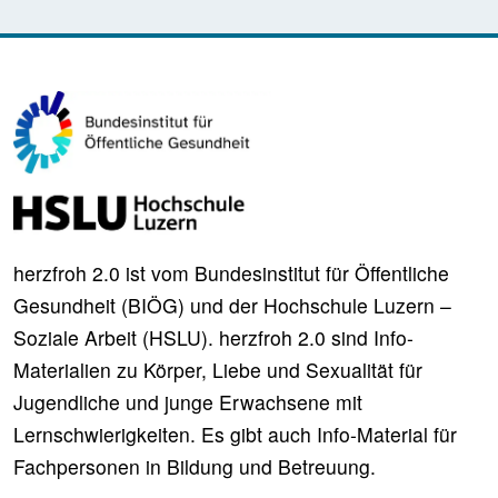
herzfroh 2.0 ist vom Bundesinstitut für Öffentliche
Gesundheit (BIÖG) und der Hochschule Luzern –
Soziale Arbeit (HSLU). herzfroh 2.0 sind Info-
Materialien zu Körper, Liebe und Sexualität für
Jugendliche und junge Erwachsene mit
Lernschwierigkeiten. Es gibt auch Info-Material für
Fachpersonen in Bildung und Betreuung.