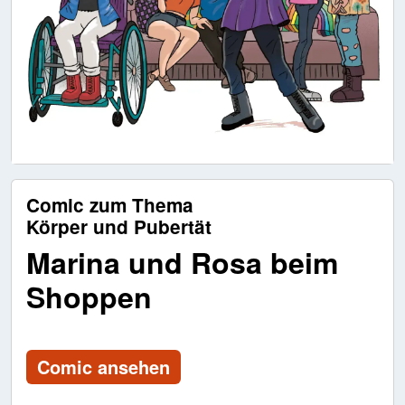
Comic zum Thema
Körper und Pubertät
Marina und Rosa beim
Shoppen
Comic ansehen